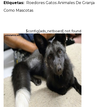
Etiquetas:
Roedores
Gatos
Animales De Granja
Como Mascotas
$config[ads_netboard] not found
MASCOTAS EXOTICAS
Tipos de zorros que las
personas mantienen como
mascotas y cómo cuidarlos
8,2026