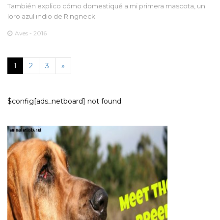
También explico cómo domestiqué a mi primera mascota, un
loro azul indio de Ringneck
Aves - 2016
1
2
3
»
$config[ads_netboard] not found
PERROS