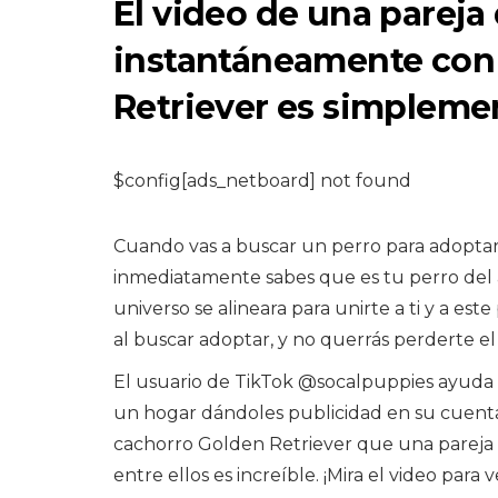
El video de una pareja
instantáneamente con
Retriever es simplem
ANIMALES DE GRANJA 
$config[ads_netboard] not found
Guía de
enfermedades de
Cuando vas a buscar un perro para adoptar
pollo en el patio
inmediatamente sabes que es tu perro del a
trasero
universo se alineara para unirte a ti y a es
al buscar adoptar, y no querrás perderte e
8,2026
El usuario de TikTok @socalpuppies ayuda a 
un hogar dándoles publicidad en su cuent
cachorro Golden Retriever que una pareja 
entre ellos es increíble. ¡Mira el video para 