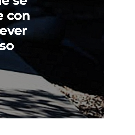
ue se
e con
iever
so