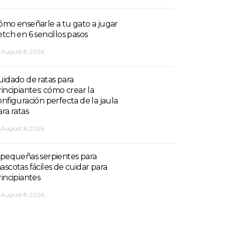
ómo enseñarle a tu gato a jugar
etch en 6 sencillos pasos
August 8,2026
uidado de ratas para
rincipiantes: cómo crear la
onfiguración perfecta de la jaula
ara ratas
August 8,2026
 pequeñas serpientes para
ascotas fáciles de cuidar para
rincipiantes
August 8,2026