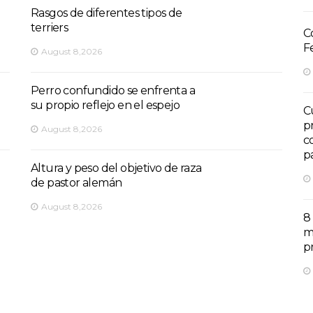
Rasgos de diferentes tipos de
terriers
C
F
August 8,2026
Perro confundido se enfrenta a
su propio reflejo en el espejo
C
p
August 8,2026
c
p
Altura y peso del objetivo de raza
de pastor alemán
August 8,2026
8
m
p