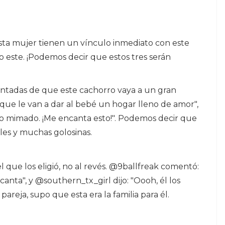
sta mujer tienen un vínculo inmediato con este
 este. ¡Podemos decir que estos tres serán
antadas de que este cachorro vaya a un gran
que le van a dar al bebé un hogar lleno de amor",
o mimado. ¡Me encanta esto!". Podemos decir que
les y muchas golosinas.
l que los eligió, no al revés. @9ballfreak comentó:
canta", y @southern_tx_girl dijo: "Oooh, él los
areja, supo que esta era la familia para él.