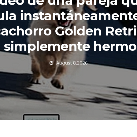
ideo de una pareja q
ula instantáneament
cachorro Golden Retr
s simplemente hermo
August 8,2026