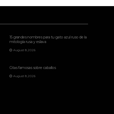
15 grandes nombres para tu gato azul ruso de la
mitología rusa y eslava
August 8,2026
Citas famosas sobre caballos
August 8,2026