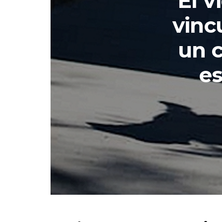
El v
vinc
un 
e