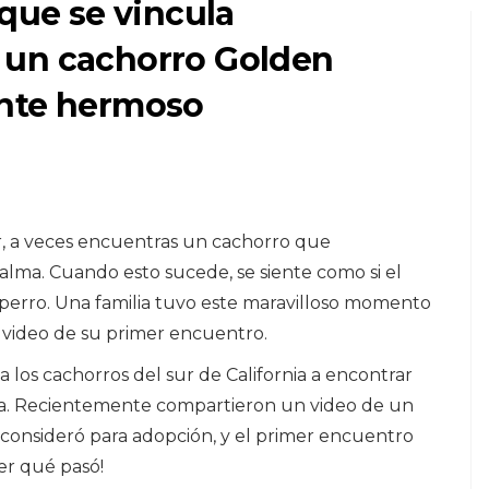
 que se vincula
 un cachorro Golden
ente hermoso
COMO MASCOTAS
GATOS
l
Una revisión de la
, a veces encuentras un cachorro que
arena para gatos
lma. Cuando esto sucede, se siente como si el
"Slide"
te perro. Una familia tuvo este maravilloso momento
l video de su primer encuentro.
8,2026
los cachorros del sur de California a encontrar
a. Recientemente compartieron un video de un
consideró para adopción, y el primer encuentro
ver qué pasó!