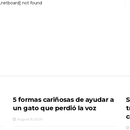
_netboard] not found
5 formas cariñosas de ayudar a
S
un gato que perdió la voz
t
c
August 8,2026