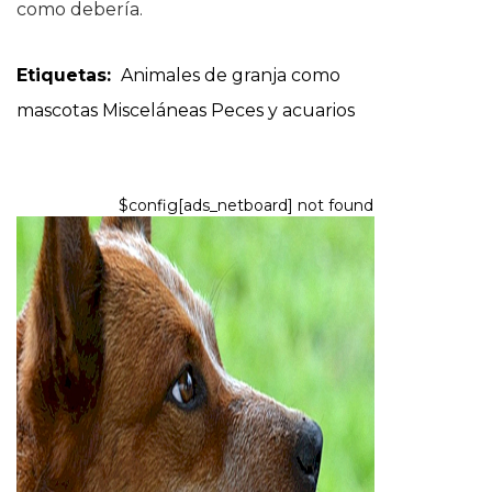
como debería.
Etiquetas:
Animales de granja como
mascotas
Misceláneas
Peces y acuarios
$config[ads_netboard] not found
PERROS
¿Los perros ganaderos
australianos (Heelers) tienen
mucha energía?