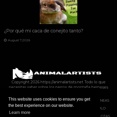
¿Por qué mi caca de conejito tanto?
August 7,2026
Copyright 2026 https://animalartists.net
Todo lo que
necesitas saber sobre los perros de montaña berneses
This website uses cookies to ensure you get
REPTILES Y ANFIBIOS
FAUNA SILVESTRE
MISCELÁNEAS
the best experience on our website.
ANIMALES DE GRANJA COMO MASCOTAS
ARTÍCULO
Learn more
AVES
GATOS
ANIMALES DE GRANJA COMO MASCOTAS