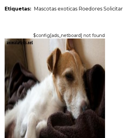
Etiquetas:
Mascotas exoticas
Roedores
Solicitar
$config[ads_netboard] not found
PERROS
Efectos secundarios de
Rimadyl en la artritis del perro y
cómo evitarlos
7,2026