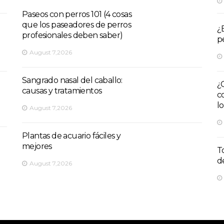
Paseos con perros 101 (4 cosas
que los paseadores de perros
¿E
profesionales deben saber)
p
August 7,2026
Sangrado nasal del caballo:
¿
causas y tratamientos
c
l
August 7,2026
Plantas de acuario fáciles y
mejores
T
d
August 7,2026