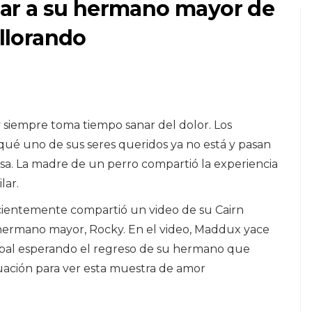
orar a su hermano mayor de
 llorando
PERROS
y siempre toma tiempo sanar del dolor. Los
¿Cuál es la mejor
 qué uno de sus seres queridos ya no está y pasan
en
comida para perros
a. La madre de un perro compartió la experiencia
para Rottweilers?
lar.
ientemente compartió un video de su Cairn
7,2026
 hermano mayor, Rocky. En el video, Maddux yace
cipal esperando el regreso de su hermano que
nuación para ver esta muestra de amor