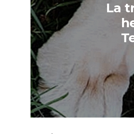
La t
h
Te