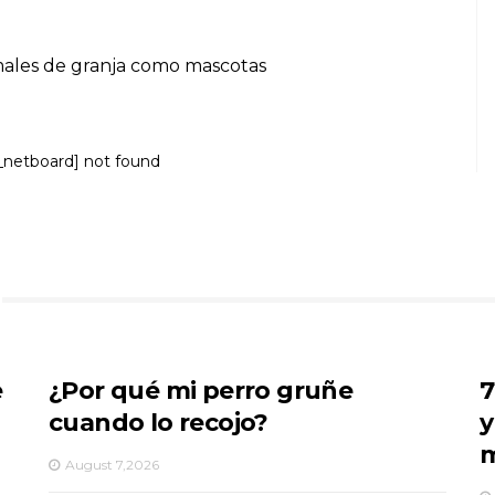
ales de granja como mascotas
_netboard] not found
e
¿Por qué mi perro gruñe
7
cuando lo recojo?
y
m
August 7,2026