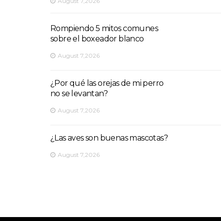
August 7,2026
Rompiendo 5 mitos comunes
sobre el boxeador blanco
August 7,2026
¿Por qué las orejas de mi perro
no se levantan?
August 7,2026
¿Las aves son buenas mascotas?
August 7,2026