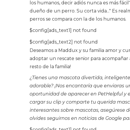
los humanos, decir adiós nunca es más fácil
dueño de un perro. Su corta vida..." Es real
perros se compara con la de los humanos.
$config[ads_text1] not found
$config[ads_text2] not found
Deseamos a Maddux y su familia amor y cur
adoptar un rescate senior para acompañar a
resto de la familia!
¿Tienes una mascota divertida, inteligente
adorable? ¡Nos encantaría que enviaras un
oportunidad de aparecer en PetHelpful y e
cargar su clip
y comparte tu querida masco
interesantes sobre mascotas, asegúrese de
olvides seguirnos en
noticias de Google
par
$config[ads_text1] not found