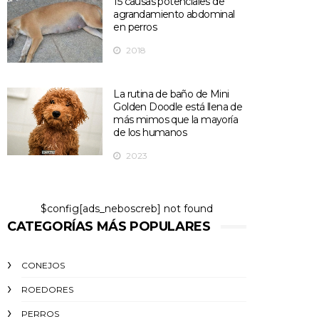
15 causas potenciales de
agrandamiento abdominal
en perros
2018
La rutina de baño de Mini
Golden Doodle está llena de
más mimos que la mayoría
de los humanos
2023
$config[ads_neboscreb] not found
CATEGORÍAS MÁS POPULARES
CONEJOS
ROEDORES
PERROS