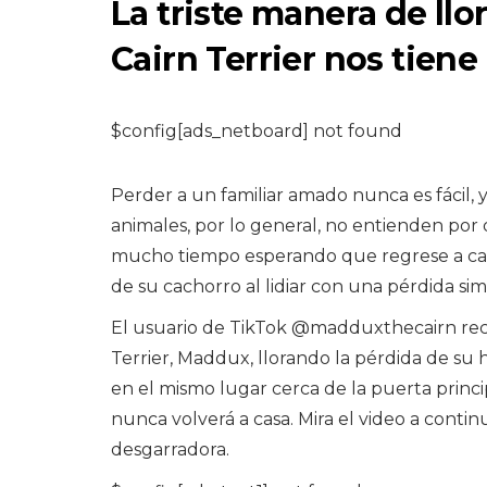
La triste manera de ll
Cairn Terrier nos tiene
$config[ads_netboard] not found
ROEDORES
Signos y
Perder a un familiar amado nunca es fácil, 
tratamientos del
animales, por lo general, no entienden por
resfriado común 
mucho tiempo esperando que regrese a cas
un hámster
de su cachorro al lidiar con una pérdida simi
El usuario de TikTok @madduxthecairn rec
7,2026
Terrier, Maddux, llorando la pérdida de su
en el mismo lugar cerca de la puerta prin
nunca volverá a casa. Mira el video a conti
desgarradora.