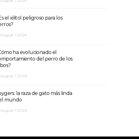
August 7,2026
s el xilitol peligroso para los
erros?
August 7,2026
Cómo ha evolucionado el
omportamiento del perro de los
obos?
August 7,2026
oygers: la raza de gato más linda
el mundo
August 7,2026