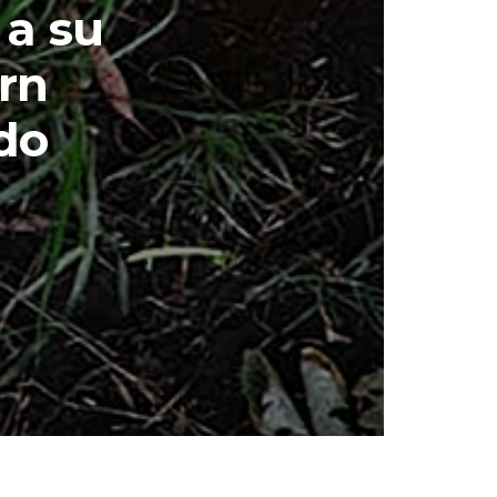
 a su
rn
ndo