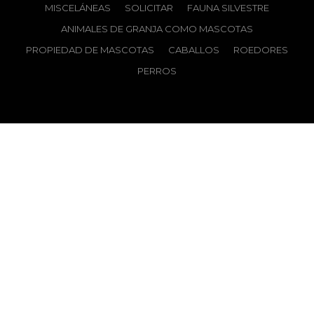
MISCELÁNEAS
SOLICITAR
FAUNA SILVESTRE
ANIMALES DE GRANJA COMO MASCOTAS
PROPIEDAD DE MASCOTAS
CABALLOS
ROEDORES
PERROS