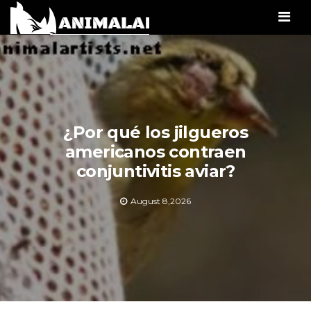
Men
¿Por qué los jilgueros
americanos contraen
conjuntivitis aviar?
August 8,2026