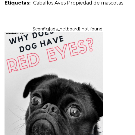
Etiquetas:
Caballos
Aves
Propiedad de mascotas
$config[ads_netboard] not found
PERROS
¿Por qué los ojos de mi perro
están rojos e inflamados?
8,2026