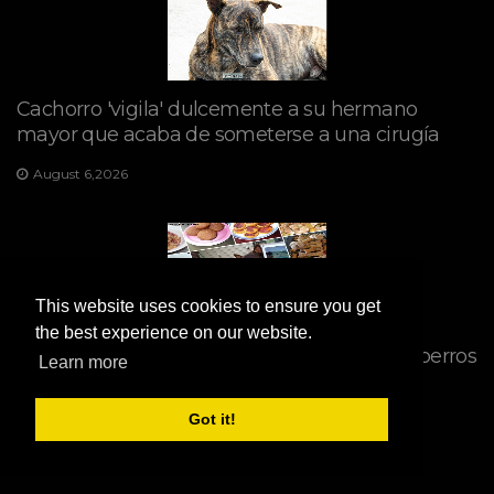
Cachorro 'vigila' dulcemente a su hermano
mayor que acaba de someterse a una cirugía
August 6,2026
This website uses cookies to ensure you get
the best experience on our website.
2 recetas de comida casera saludable para perros
Learn more
August 6,2026
Got it!