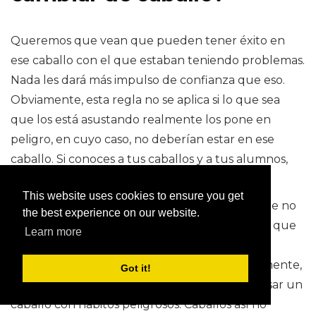
Queremos que vean que pueden tener éxito en
ese caballo con el que estaban teniendo problemas.
Nada les dará más impulso de confianza que eso.
Obviamente, esta regla no se aplica si lo que sea
que los está asustando realmente los pone en
peligro, en cuyo caso, no deberían estar en ese
caballo. Si conoces a tus caballos y a tus alumnos,
esto nunca debería ser un problema.
This website uses cookies to ensure you get
Estoy hablando de superar el temor general de no
the best experience on our website.
saber qué hacer cuando eres un nuevo piloto que
Learn more
experimenta lo que todos los principiantes
experimentan en los caballos de clase. Obviamente,
Got it!
ningún jinete principiante o temeroso debe usar un
caballo con hábitos peligrosos. Caballos así no