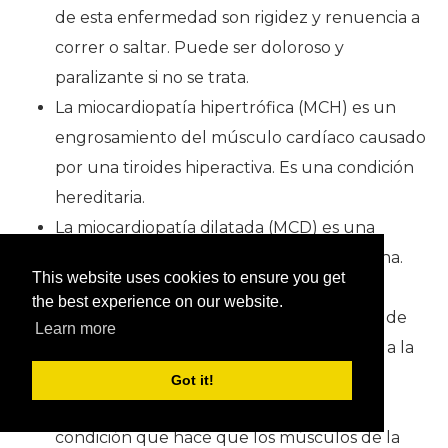
de esta enfermedad son rigidez y renuencia a
correr o saltar. Puede ser doloroso y
paralizante si no se trata.
La miocardiopatía hipertrófica (MCH) es un
engrosamiento del músculo cardíaco causado
por una tiroides hiperactiva. Es una condición
hereditaria.
La miocardiopatía dilatada (MCD) es una
deficiencia dietética del aminoácido taurina.
This website uses cookies to ensure you get
Mientras que DCM solía ser un problema
the best experience on our website.
masivo, todos los principales productores de
Learn more
comida para gatos ahora agregan taurina a la
comida para gatos.
Got it!
La atrofia muscular espinal (SMA) es una
condición que hace que los músculos de la