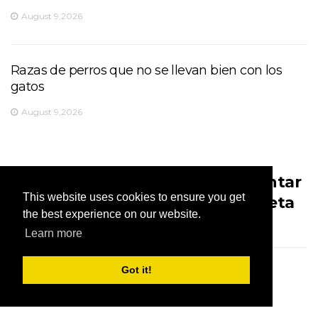
August 9,2026
Razas de perros que no se llevan bien con los
gatos
August 9,2026
Los mejores consejos para alimentar
This website uses cookies to ensure you get
a tu conejo con una dieta completa
the best experience on our website.
August 9,2026
Learn more
El gato salvajemente enérgico de Bengala
Got it!
August 9,2026