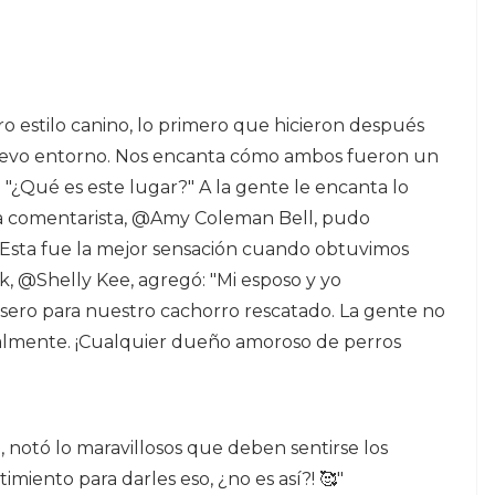
o estilo canino, lo primero que hicieron después
 nuevo entorno. Nos encanta cómo ambos fueron un
n: "¿Qué es este lugar?" A la gente le encanta lo
a comentarista, @Amy Coleman Bell, pudo
"¡¡¡Esta fue la mejor sensación cuando obtuvimos
ok, @Shelly Kee, agregó: "Mi esposo y yo
sero para nuestro cachorro rescatado. La gente no
talmente. ¡Cualquier dueño amoroso de perros
notó lo maravillosos que deben sentirse los
imiento para darles eso, ¿no es así?! 🥰"