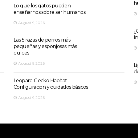
h
Lo que los gatos pueden
enseñarnos sobre ser humanos
August 9,2026
¿
I
Las 5 razas de perros más
pequeñas y esponjosas más
dulces
August 9,2026
L
d
Leopard Gecko Habitat
Configuración y cuidados básicos
August 9,2026