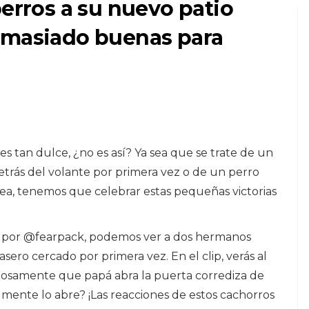
perros a su nuevo patio
emasiado buenas para
ROEDORES
s
Problemas de salud
 tan dulce, ¿no es así? Ya sea que se trate de un
en ratones para
trás del volante por primera vez o de un perro
nto
mascotas
rea, tenemos que celebrar estas pequeñas victorias
9,2026
k por @fearpack, podemos ver a dos hermanos
ero cercado por primera vez. En el clip, verás al
nsiosamente que papá abra la puerta corrediza de
lmente lo abre? ¡Las reacciones de estos cachorros