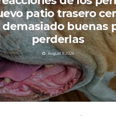
reacciones de los per
uevo patio trasero ce
 demasiado buenas 
perderlas
August 9,2026