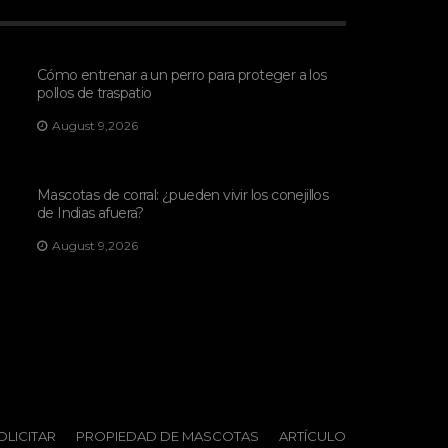
Cómo entrenar a un perro para proteger a los
pollos de traspatio
August 9,2026
Mascotas de corral: ¿pueden vivir los conejillos
de Indias afuera?
August 9,2026
OLICITAR
PROPIEDAD DE MASCOTAS
ARTÍCULO