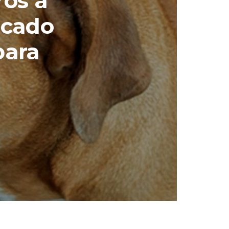
ros a
rcado
para