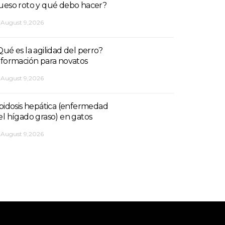
ueso roto y qué debo hacer?
August 9,2026
Qué es la agilidad del perro?
nformación para novatos
August 9,2026
ipidosis hepática (enfermedad
el hígado graso) en gatos
August 9,2026