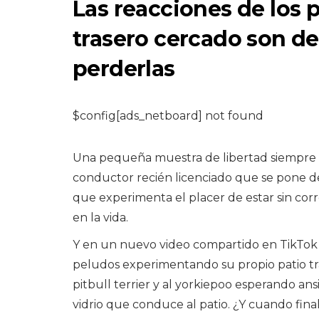
Las reacciones de los 
trasero cercado son d
perderlas
$config[ads_netboard] not found
PERROS
Gusanos redondo
Una pequeña muestra de libertad siempre es
caninos: causas,
conductor recién licenciado que se pone de
signos y tratamie
que experimenta el placer de estar sin cor
en la vida.
9,2026
Y en un nuevo video compartido en TikTo
peludos experimentando su propio patio tras
pitbull terrier y al yorkiepoo esperando a
vidrio que conduce al patio. ¿Y cuando fina