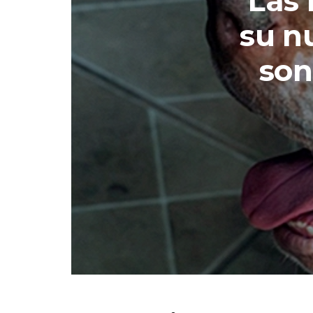
Las 
su n
son