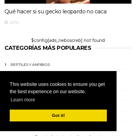
Qué hacer si su gecko leopardo no caca
2010
$config[ads_neboscreb] not found
CATEGORÍAS MÁS POPULARES
REPTILES Y ANFIBIOS
ANIMALES DE GRANJA COMO MASCOTAS
This website uses cookies to ensure you get
CONEJOS
the best experience on our website.
ARTÍCULO
Learn more
PERROS
Got it!
GATOS
AVES