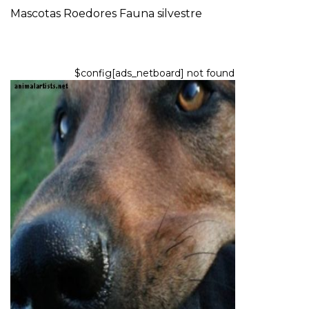
Mascotas
Roedores
Fauna silvestre
$config[ads_netboard] not found
PERROS
Uso del análisis funcional para
problemas de comportamiento
del perro
9,2026