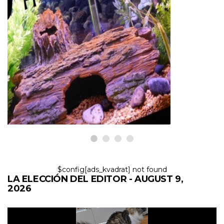
PECES Y ACUARIOS
5 consejos para comenzar un
acuario de agua dulce: más allá
de la guía de instalación
9,2026
$config[ads_kvadrat] not found
LA ELECCIÓN DEL EDITOR - AUGUST 9,
2026