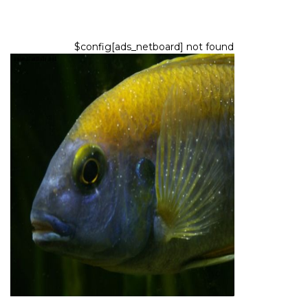
$config[ads_netboard] not found
PECES Y ACUARIOS
Enfermedad de la mancha
blanca: síntomas, causas y
tratamientos
7,2026