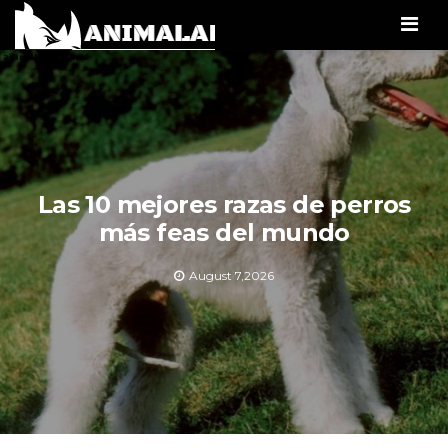
Men
Las 10 mejores razas de perros
más feas del mundo
August 7,2026