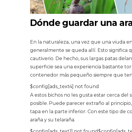
Dónde guardar una ar
En la naturaleza, una vez que una viuda e
generalmente se queda allí. Esto significa
cautiverio. De hecho, sus largas patas del
superficie sea una experiencia bastante to
contenedor más pequeño siempre que tenga
$config[ads_text4] not found
A estos bichos no les gusta estar cerca del 
posible. Puede parecer extraño al principio, 
tapa en la parte inferior. Con este tipo de co
araña y su telaraña.
$config[ads_text1] not found$config[ads_t