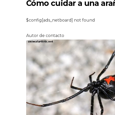
Cómo cuidar a una ara
$config[ads_netboard] not found
Autor de contacto
PERROS
7 recetas de pop
hielo para cachor
7,2026