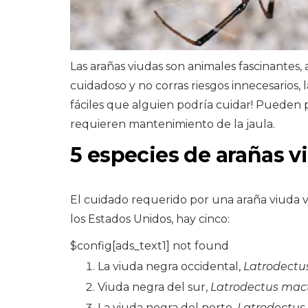
Las arañas viudas son animales fascinante
cuidadoso y no corras riesgos innecesarios,
fáciles que alguien podría cuidar! Pueden p
requieren mantenimiento de la jaula.
5 especies de arañas v
El cuidado requerido por una araña viuda v
los Estados Unidos, hay cinco:
$config[ads_text1] not found
La viuda negra occidental,
Latrodectu
Viuda negra del sur,
Latrodectus mac
La viuda negra del norte,
Latrodectus 