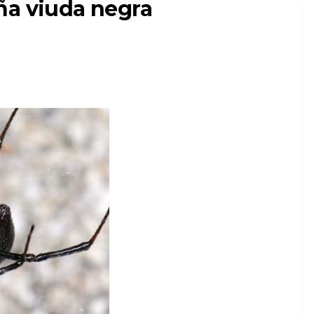
ña viuda negra
PERROS
¿Los perros de
 de
rescate son mejores
ros
mascotas?
7,2026