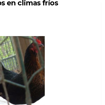
s en climas fríos
PERROS
¿Por qué mi perro de
tal
repente tiene miedo
es
de caminar?
7,2026