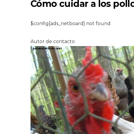
Cómo cuidar a los pollo
$config[ads_netboard] not found
Autor de contacto
CABALLOS
Inglés vs. occiden
para nuevos jinet
7,2026