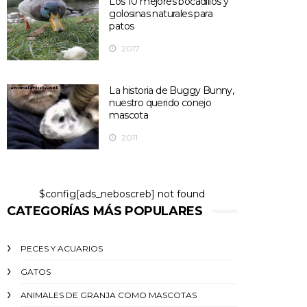
Los 10 mejores bocadillos y
golosinas naturales para
patos
2017
La historia de Buggy Bunny,
nuestro querido conejo
mascota
2011
$config[ads_neboscreb] not found
CATEGORÍAS MÁS POPULARES
PECES Y ACUARIOS
GATOS
ANIMALES DE GRANJA COMO MASCOTAS