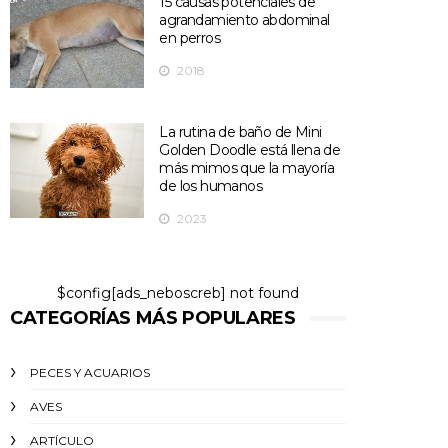
15 causas potenciales de
agrandamiento abdominal
en perros
2018
La rutina de baño de Mini
Golden Doodle está llena de
más mimos que la mayoría
de los humanos
2023
$config[ads_neboscreb] not found
CATEGORÍAS MÁS POPULARES
PECES Y ACUARIOS
AVES
ARTÍCULO