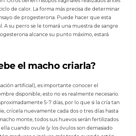
. Otros tienen hisopos vaginales realizados antes
 ciclo de calor. La forma más precisa de determinar
ensayo de progesterona. Puede hacer que esta
al. A su perro se le tomará una muestra de sangre
progesterona alcance su punto máximo, estará
ebe el macho criarla?
ión artificial), es importante conocer el
mbre disponible, esto no es realmente necesario.
roximadamente 5-7 días, por lo que si la cría tan
e, crícela nuevamente cada dos o tres días hasta
macho monte, todos sus huevos serán fertilizados.
 ella cuando ovule (y los óvulos son demasiado