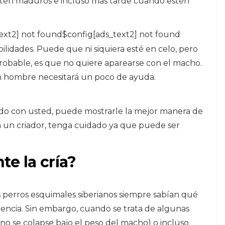
stén maduros e incluso más tarde cuando estén
ext2] not found$config[ads_text2] not found
sibilidades. Puede que ni siquiera esté en celo, pero
robable, es que no quiere aparearse con el macho.
 hombre necesitará un poco de ayuda.
ndo con usted, puede mostrarle la mejor manera de
on un criador, tenga cuidado ya que puede ser
e la cría?
s perros esquimales siberianos siempre sabían qué
encia. Sin embargo, cuando se trata de algunas
no se colapse bajo el peso del macho) o incluso