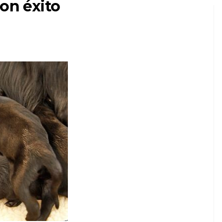
con éxito
PERROS
¿Cuál es la mejor
en
comida para perros
para Rottweilers?
7,2026