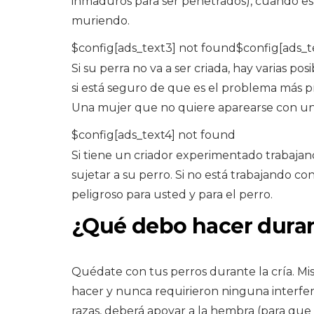
inmaduros para ser penetrados), cuando e
muriendo.
$config[ads_text3] not found$config[ads_t
Si su perra no va a ser criada, hay varias po
si está seguro de que es el problema más p
Una mujer que no quiere aparearse con un
$config[ads_text4] not found
Si tiene un criador experimentado trabaja
sujetar a su perro. Si no está trabajando c
peligroso para usted y para el perro.
¿Qué debo hacer durant
Quédate con tus perros durante la cría. Mi
hacer y nunca requirieron ninguna interfer
razas, deberá apoyar a la hembra (para que 