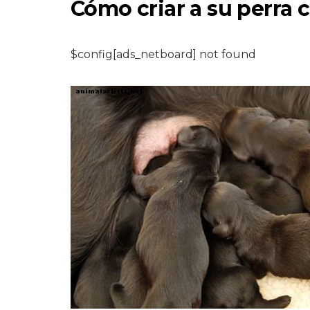
Cómo criar a su perra 
$config[ads_netboard] not found
ROEDORES
Signos y
tratamientos del
resfriado común 
un hámster
7,2026