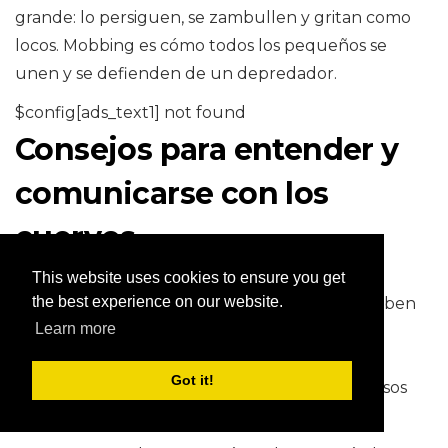
grande: lo persiguen, se zambullen y gritan como
locos. Mobbing es cómo todos los pequeños se
unen y se defienden de un depredador.
$config[ads_text1] not found
Consejos para entender y
comunicarse con los
cuervos
This website uses cookies to ensure you get
the best experience on our website.
Aunque incluso los ornitólogos expertos no saben
Learn more
exactamente cómo interpretar el canto de los
pájaros, aquí hay algunas pautas que pueden
Got it!
ayudarlo a tener una idea general de lo que esos
cuervos están tratando de transmitir.