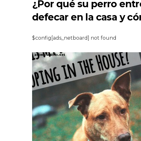
¿Por qué su perro ent
defecar en la casa y c
$config[ads_netboard] not found
REPTILES Y ANFIBIOS
Ball Pythons en l
naturaleza: hábita
dieta y
comportamiento
6,2026