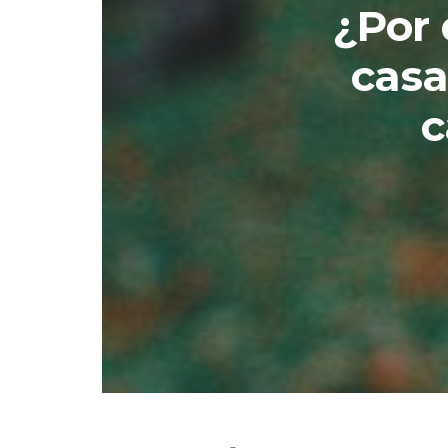
¿Por 
casa
c