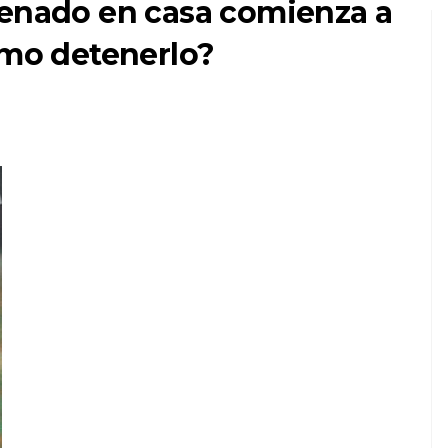
renado en casa comienza a
ómo detenerlo?
AVES
a
t,
¿Pueden hablar los
cuervos? Y si es así,
¿qué están diciendo?
6,2026