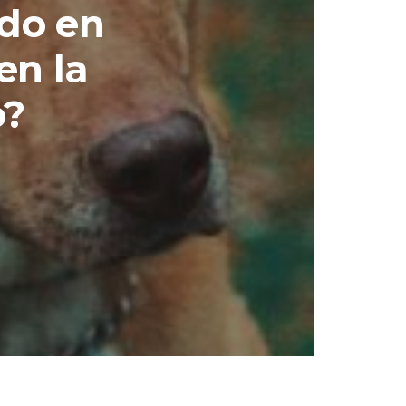
ado en
en la
o?