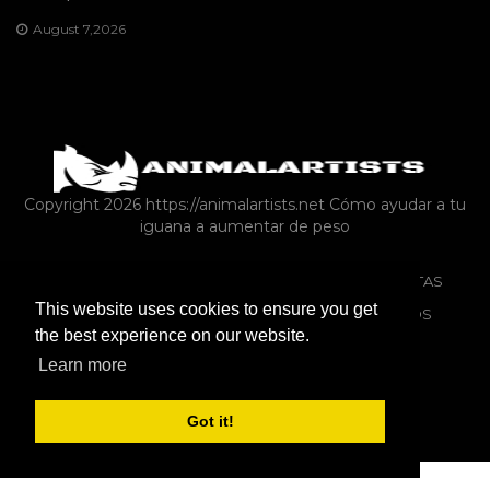
August 7,2026
Copyright 2026 https://animalartists.net
Cómo ayudar a tu
iguana a aumentar de peso
ARTÍCULO
ANIMALES DE GRANJA COMO MASCOTAS
This website uses cookies to ensure you get
PROPIEDAD DE MASCOTAS
REPTILES Y ANFIBIOS
the best experience on our website.
CONEJOS
MISCELÁNEAS
SOLICITAR
Learn more
ANIMALES DE GRANJA COMO MASCOTAS
Got it!