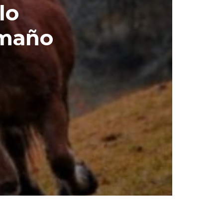
lo
amaño