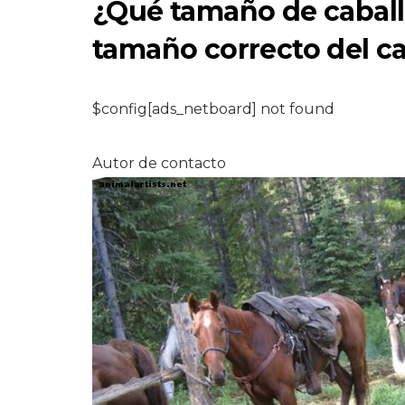
¿Qué tamaño de caballo
tamaño correcto del ca
$config[ads_netboard] not found
PERROS
Las diferencias e
Autor de contacto
ser dueño de un
perro y un maest
de perros
6,2026