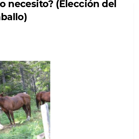
 necesito? (Elección del
ballo)
SOLICITAR
ntre
¿Por qué las mejillas
ro
de mi perro están
hundidas?
6,2026