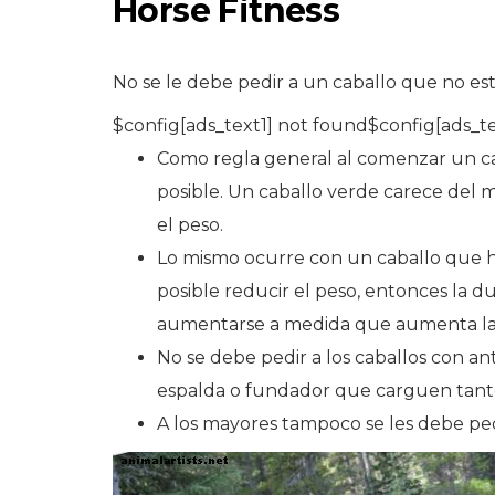
Horse Fitness
No se le debe pedir a un caballo que no e
$config[ads_text1] not found$config[ads_t
Como regla general al comenzar un cab
posible. Un caballo verde carece del m
el peso.
Lo mismo ocurre con un caballo que ha
posible reducir el peso, entonces la 
aumentarse a medida que aumenta la c
No se debe pedir a los caballos con a
espalda o fundador que carguen tanto
A los mayores tampoco se les debe pe