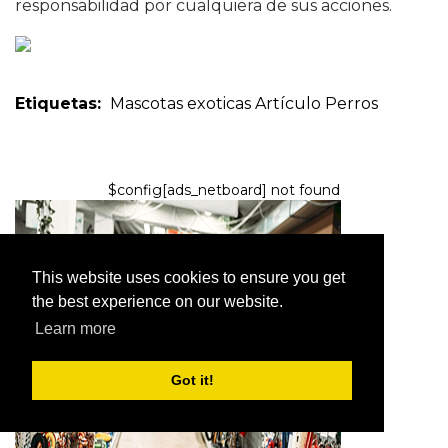
responsabilidad por cualquiera de sus acciones.
Etiquetas:
Mascotas exoticas
Artículo
Perros
$config[ads_netboard] not found
This website uses cookies to ensure you get
the best experience on our website.
Learn more
ARTÍCULO
La reacción de un inmigrante al
Got it!
ver una tienda de mascotas de
EE. UU. por primera vez lo es
todo