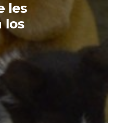
e les
 los