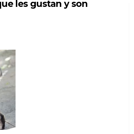
que les gustan y son
ARTÍCULO
an
El rescate salva a un
perro de refugio de
17 años y la historia
ra
conmueve nuestros
corazones
8,2026