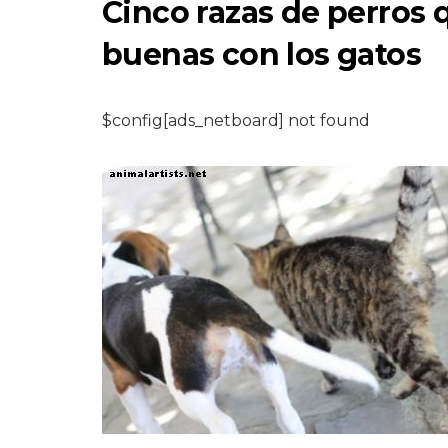
Cinco razas de perros 
buenas con los gatos
ARTÍCULO
$config[ads_netboard] not found
Los perros arruin
por completo el
compromiso de
mamá de la mane
más adecuada
8,2026