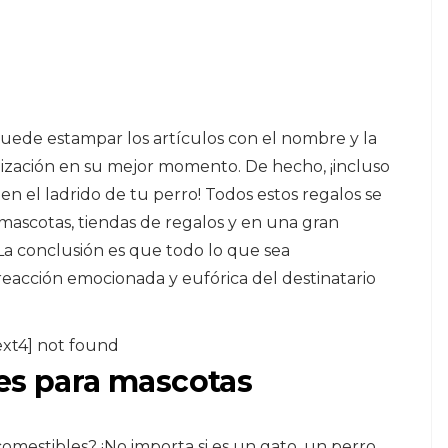
Puede estampar los artículos con el nombre y la
alización en su mejor momento. De hecho, ¡incluso
 el ladrido de tu perro! Todos estos regalos se
ascotas, tiendas de regalos y en una gran
 La conclusión es que todo lo que sea
acción emocionada y eufórica del destinatario
ext4] not found
les para mascotas
omestibles? ¡No importa si es un gato, un perro,