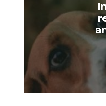
I
r
a