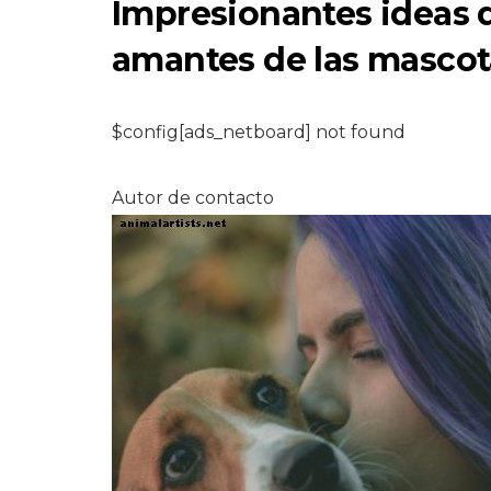
Impresionantes ideas 
amantes de las mascot
$config[ads_netboard] not found
PECES Y ACUARIOS
Autor de contacto
¿Es el Endlers
Livebearer realm
un guppy?
6,2026