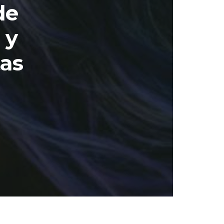
de
 y
as