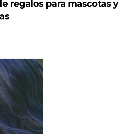
de regalos para mascotas y
as
GATOS
15 nombres
astronómicos para
ente
gatos Maine Coon
(de Apolo a Vulcano)
6,2026