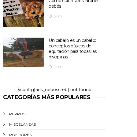
Cómo cuidar a los ratones
bebés
2012
Un caballo es un caballo:
conceptos básicos de
equitación para todas las
disciplinas
2018
$config[ads_neboscreb] not found
CATEGORÍAS MÁS POPULARES
PERROS
MISCELÁNEAS
ROEDORES