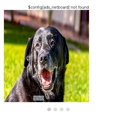
$config[ads_netboard] not found
ARTÍCULO
El video de un perro mayor
desafiando las escaleras para
visitar a su 'contratista favorito'
es precioso
7,2026