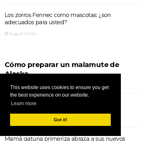
Los zorros Fennec como mascotas: ¿son
adecuados para usted?
August 7,2026
Cómo preparar un malamute de
Alaska
August 7,2026
This website uses cookies to ensure you get
the best experience on our website.
Todo sobre el Onager persa
Learn more
August 7,2026
Got it!
Mamá gatuna primeriza abraza a sus nuevos