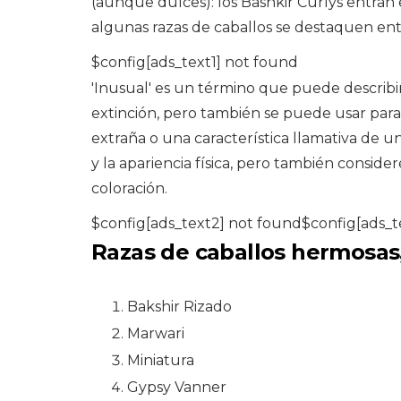
(aunque dulces): los Bashkir Curlys entran
algunas razas de caballos se destaquen ent
$config[ads_text1] not found
'Inusual' es un término que puede describir
extinción, pero también se puede usar para
extraña o una característica llamativa de un
y la apariencia física, pero también conside
coloración.
$config[ads_text2] not found$config[ads_t
Razas de caballos hermosas,
Bakshir Rizado
Marwari
Miniatura
Gypsy Vanner