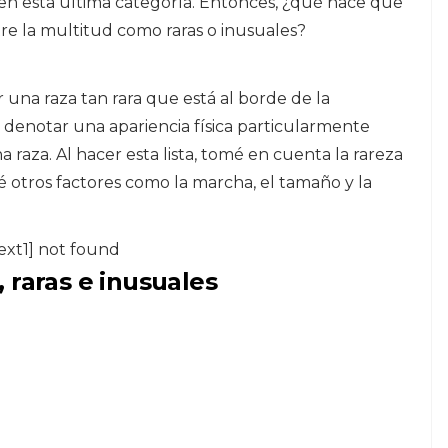
 en esta última categoría. Entonces, ¿qué hace que
re la multitud como raras o inusuales?
 una raza tan rara que está al borde de la
 denotar una apariencia física particularmente
a raza. Al hacer esta lista, tomé en cuenta la rareza
ré otros factores como la marcha, el tamaño y la
ext1] not found
 raras e inusuales