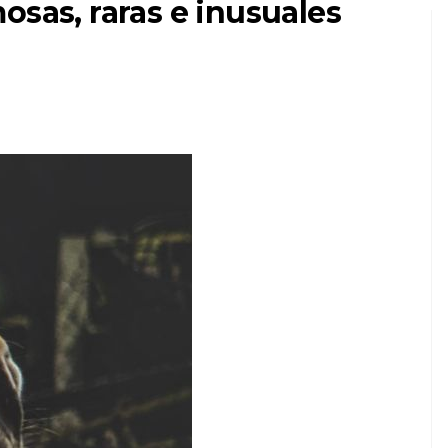
osas, raras e inusuales
SOLICITAR
ntre
¿Por qué las mejillas
ro
de mi perro están
hundidas?
6,2026