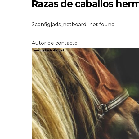
Razas de caballos herm
$config[ads_netboard] not found
Autor de contacto
PERROS
Las diferencias e
ser dueño de un
perro y un maest
de perros
6,2026