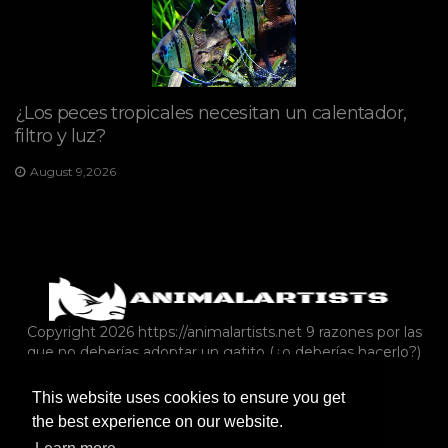
¿Los peces tropicales necesitan un calentador,
filtro y luz?
August 9,2026
Copyright 2026 https://animalartists.net
9 razones por las
que no deberías adoptar un gatito (¿o deberías hacerlo?)
This website uses cookies to ensure you get
MASCOTAS EXOTICAS
REPTILES Y ANFIBIOS
the best experience on our website.
FAUNA SILVESTRE
MISCELÁNEAS
CONEJOS