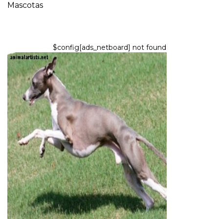
Mascotas
$config[ads_netboard] not found
PERROS
Cinco razas de perros flacos que
querrás llevar a casa
9,2026