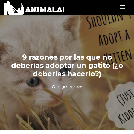
Men
9 razones por las que no
deberías adoptar un gatito (¿o
deberías hacerlo?)
August 9,2026