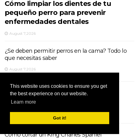
Cómo limpiar los dientes de tu
pequeño perro para prevenir
enfermedades dentales
August 7,2026
¿Se deben permitir perros en la cama? Todo lo
que necesitas saber
August 7,2026
This website uses cookies to ensure you get
Cómo cuidar a los hámsteres de mascotas:
the best experience on our website.
comportamiento, dieta, vivienda y más
Learn more
August 7,2026
Got it!
Cómo cortar un King Charles Spaniel