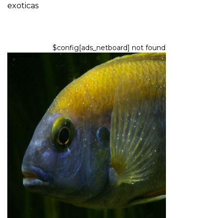
exoticas
$config[ads_netboard] not found
PECES Y ACUARIOS
Enfermedad de la mancha
blanca: síntomas, causas y
tratamientos
7,2026