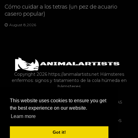
Cómo cuidar a los tetras (un pez de acuario
casero popular)
August 8,2026
Copyright 2026 https://animalartists.net
Hámsteres
enfermos: signos y tratamiento de la cola húmeda en
hámsteres
This website uses cookies to ensure you get
ARTÍCULO
PERROS
PROPIEDAD DE MASCOTAS
the best experience on our website.
REPTILES Y ANFIBIOS
MISCELÁNEAS
AVES
Learn more
ANIMALES DE GRANJA COMO MASCOTAS
GATOS
Got it!