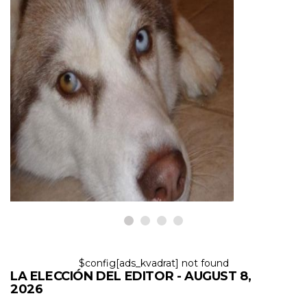
PERROS
Propiedad del Husky Siberiano:
lo bueno, lo malo y lo feo
8,2026
$config[ads_kvadrat] not found
LA ELECCIÓN DEL EDITOR - AUGUST 8,
2026