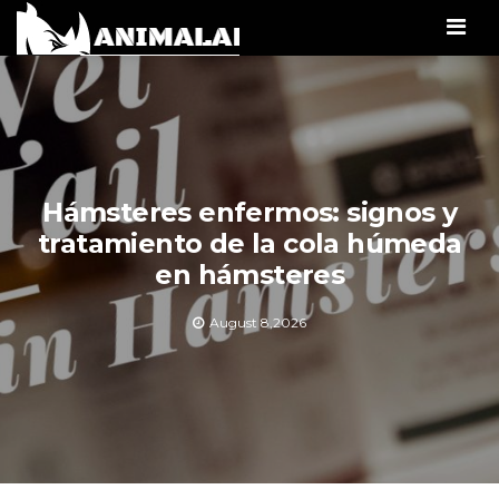
Men
Hámsteres enfermos: signos y
tratamiento de la cola húmeda
en hámsteres
August 8,2026