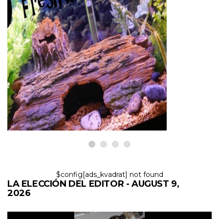
PECES Y ACUARIOS
5 consejos para comenzar un
acuario de agua dulce: más allá
de la guía de instalación
9,2026
$config[ads_kvadrat] not found
LA ELECCIÓN DEL EDITOR - AUGUST 9,
2026