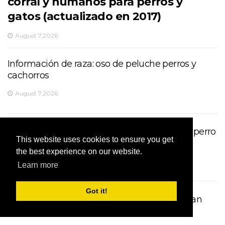
corral y humanos para perros y
gatos (actualizado en 2017)
August 7,2026
Información de raza: oso de peluche perros y
cachorros
August 7,2026
Lista de alimentos humanos tóxicos que su perro
This website uses cookies to ensure you get
no puede comer
the best experience on our website.
August 7,2026
Learn more
Got it!
Cinco razas de perros grandes que no babean
(mucho)