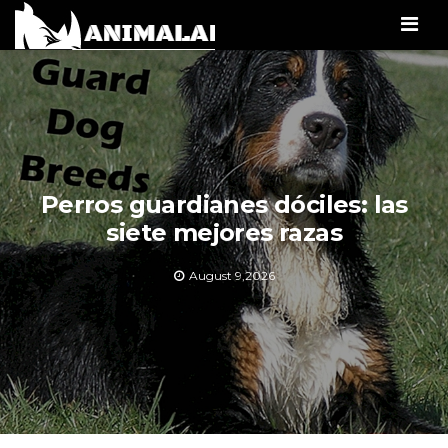
Men
Perros guardianes dóciles: las
siete mejores razas
August 9,2026