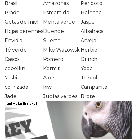
Brasil
Amazonas
Peridoto
Prado
Esmeralda
Helecho
Gotas de miel
Menta verde
Jaspe
Hojas perennes
Duende
Albahaca
Envidia
Suerte
Arveja
Té verde
Mike Wazowski
Herbie
Casco
Romero
Grinch
cebollín
Kermit
Yoda
Yoshi
Áloe
Trébol
col rizada
kiwi
Campanita
Jade
Judías verdes
Brote