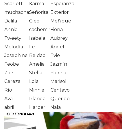
Scarlett
Karma
Esperanza
muchacha
Señorita
Exterior
Dalila
Cleo
Meñique
Annie
cachemir
Fiona
Tweety
Isabela
Aubrey
Melodía
Fe
Ángel
Josephine
Beldad
Evie
Feobe
Amelia
Jazmín
Zoe
Stella
Florina
Cereza
Lola
Marisol
Río
Minnie
Centavo
Ava
Irlanda
Querido
abril
Harper
Nala