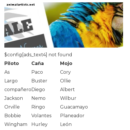
$config[ads_text4] not found
Piloto
Caña
Mojo
As
Paco
Cory
Largo
Buster
Ollie
compañero
Diego
Albert
Jackson
Nemo
Wilbur
Orville
Ringo
Guacamayo
Bobbie
Volantes
Planeador
Wingham
Hurley
León