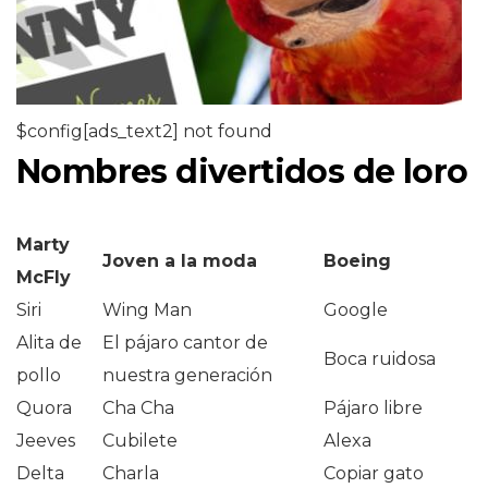
$config[ads_text2] not found
Nombres divertidos de loro
Marty
Joven a la moda
Boeing
McFly
Siri
Wing Man
Google
Alita de
El pájaro cantor de
Boca ruidosa
pollo
nuestra generación
Quora
Cha Cha
Pájaro libre
Jeeves
Cubilete
Alexa
Delta
Charla
Copiar gato