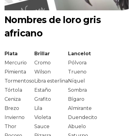
Nombres de loro gris
africano
Plata
Brillar
Lancelot
Mercurio
Cromo
Pólvora
Pimienta
Wilson
Trueno
Tormentoso
Libra esterlina
Níquel
Tórtola
Estaño
Sombra
Ceniza
Grafito
Bígaro
Brezo
Lila
Almirante
Invierno
Violeta
Duendecito
Thor
Sauce
Abuelo
Rocoso
Pizarra
Saturno