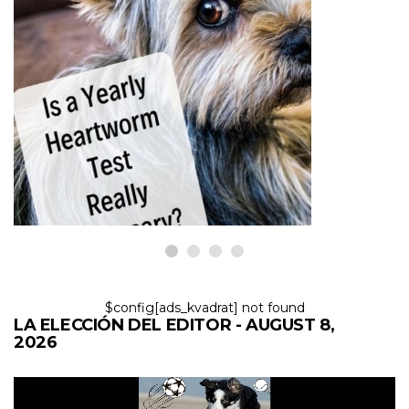
PERROS
Por qué su perro no necesita
una prueba de gusano del
corazón todos los años
8,2026
$config[ads_kvadrat] not found
LA ELECCIÓN DEL EDITOR - AUGUST 8,
2026