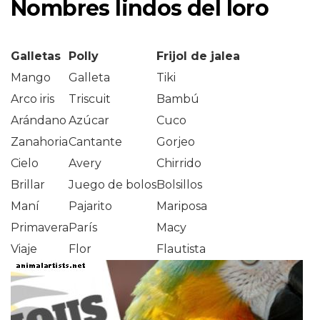
Nombres lindos del loro
Galletas
Polly
Frijol de jalea
Mango
Galleta
Tiki
Arco iris
Triscuit
Bambú
Arándano
Azúcar
Cuco
Zanahoria
Cantante
Gorjeo
Cielo
Avery
Chirrido
Brillar
Juego de bolos
Bolsillos
Maní
Pajarito
Mariposa
Primavera
París
Macy
Viaje
Flor
Flautista