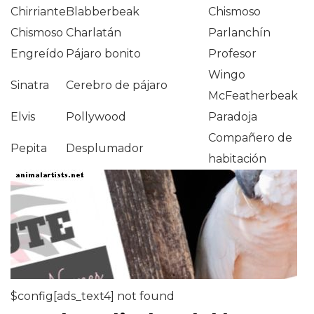
Chirriante
Blabberbeak
Chismoso
Chismoso
Charlatán
Parlanchín
Engreído
Pájaro bonito
Profesor
Wingo
Sinatra
Cerebro de pájaro
McFeatherbeak
Elvis
Pollywood
Paradoja
Compañero de
Pepita
Desplumador
habitación
$config[ads_text4] not found