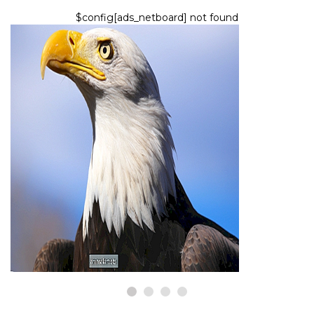
$config[ads_netboard] not found
ARTÍCULO
El chequeo del águila calva en el
veterinario es absolutamente
fascinante de ver
8,2026