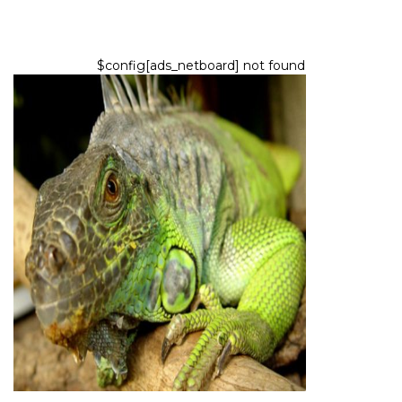
$config[ads_netboard] not found
REPTILES Y ANFIBIOS
10 lagartos de mascotas que no
necesitan comer alimentos
vivos
6,2026