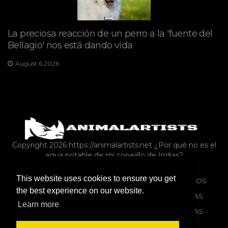
La preciosa reacción de un perro a la 'fuente del
Bellagio' nos está dando vida
August 6,2026
Copyright 2026 https://animalartists.net
¿Por qué no es el
agua potable de mi conejillo de Indias?
This website uses cookies to ensure you get
FAUNA SILVESTRE
CONEJOS
REPTILES Y ANFIBIOS
the best experience on our website.
PERROS
ANIMALES DE GRANJA COMO MASCOTAS
Learn more
MISCELÁNEAS
SOLICITAR
MASCOTAS EXOTICAS