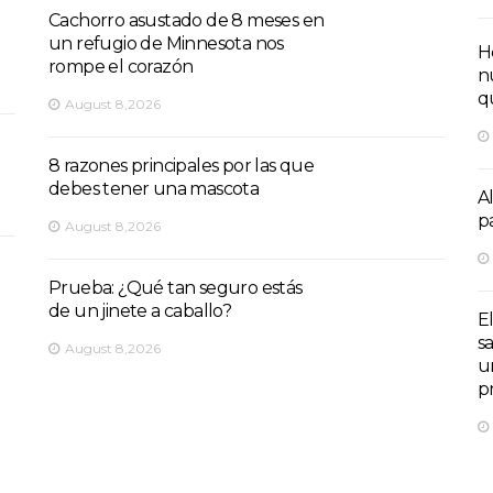
Cachorro asustado de 8 meses en
un refugio de Minnesota nos
H
rompe el corazón
n
q
August 8,2026
8 razones principales por las que
debes tener una mascota
A
p
August 8,2026
Prueba: ¿Qué tan seguro estás
de un jinete a caballo?
E
s
August 8,2026
u
p