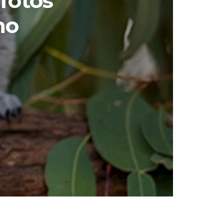
fotos
no