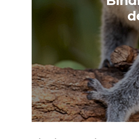
Bind
d