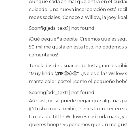
Aunque cada animal que entra en el cuidad
cuidado, una nueva incorporación está rec
redes sociales. ¡Conoce a Willow, la joey k
$config[ads_text1] not found
¡Qué pequeña pepita! Creemos que es segu
50 mil me gusta en esta foto, no podemos ser
comentarios!
Toneladas de usuarios de Instagram escribi
"Muy lindo 🥰🐨😍😍😍". ¿No es ella? Willow
manta color pastel, ¡como el pequeño bebé
$config[ads_text1] not found
Aún así, no se puede negar que algunas par
@Trisha.mac admitió, "necesita crecer en su
La cara de Little Willow es casi toda nariz, 
quieres boop? Suponemos que un me gusta e