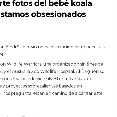
te fotos del bebé koala
estamos obsesionados
COMO MASCOTAS
GATOS
or, Bindi Sue Irwin no ha disminuido ni un poco sus
l
Una revisión de la
re.
arena para gatos
on Wildlife Warriors, una organización sin fines de
"Slide"
y el Australia Zoo Wildlife Hospital. Allí, siguen su
 conservación de vida silvestre más eficaz del
8,2026
y proyectos sobresalientes basados ​​en
Si nos pregunta, están en camino de alcanzar este