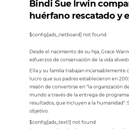
Bindi Sue Irwin compar
huérfano rescatado y 
$config[ads_netboard] not found
ANIMALES DE GRANJA 
Guía de
Desde el nacimiento de su hija, Grace Warri
enfermedades de
esfuerzos de conservación de la vida silvest
pollo en el patio
Ella y su familia trabajan incansablemente c
trasero
lucro que sus padres establecieron en 2002, 
misión de convertirse en "la organización de
8,2026
mundo a través de la entrega de programas 
resultados, que incluyen a la humanidad". 
objetivo.
$config[ads_text1] not found