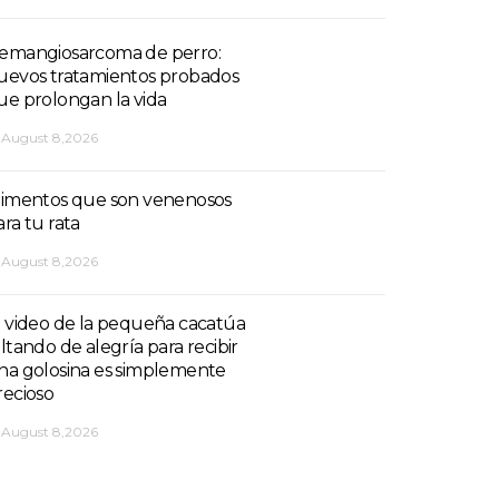
emangiosarcoma de perro:
uevos tratamientos probados
ue prolongan la vida
August 8,2026
limentos que son venenosos
ara tu rata
August 8,2026
l video de la pequeña cacatúa
altando de alegría para recibir
na golosina es simplemente
recioso
August 8,2026