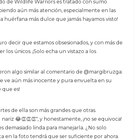
o de Wildlife Warriors es tratado con sumo
ibiendo aún más atención, especialmente en las
oala huérfana más dulce que jamás hayamos visto!
ro decir que estamos obsesionados, y con más de
 los únicos. ¡Solo echa un vistazo a los
eron algo similar al comentario de @margibruzga:
 se ve aún más inocente y pura envuelta en su
 que es!
tes de ella son más grandes que otras.
 nariz 😂👏👏👏", y honestamente, ¡no se equivoca!
y es demasiado linda para manejarla. ¿No solo
n la foto tendrá que ser suficiente por ahora.