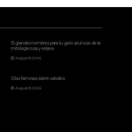
15 grandes nombres para tu gato azul ruso de la
mitología rusa y eslava
August 8,2026
Citas famosas sobre caballos
August 8,2026