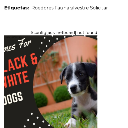
Etiquetas:
Roedores
Fauna silvestre
Solicitar
$config[ads_netboard] not found
PERROS
Más de 100 nombres de perros
en blanco y negro creativos,
lindos y geniales
8,2026