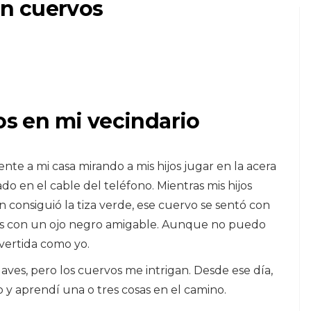
n cuervos
vos en mi vecindario
PERROS
un
¿Cómo sé si mi perro
na
tiene un hueso roto y
nte a mi casa mirando a mis hijos jugar en la acera
qué debo hacer?
do en el cable del teléfono. Mientras mis hijos
 consiguió la tiza verde, ese cuervo se sentó con
7,2026
os con un ojo negro amigable. Aunque no puedo
ivertida como yo.
aves, pero los cuervos me intrigan. Desde ese día,
 y aprendí una o tres cosas en el camino.