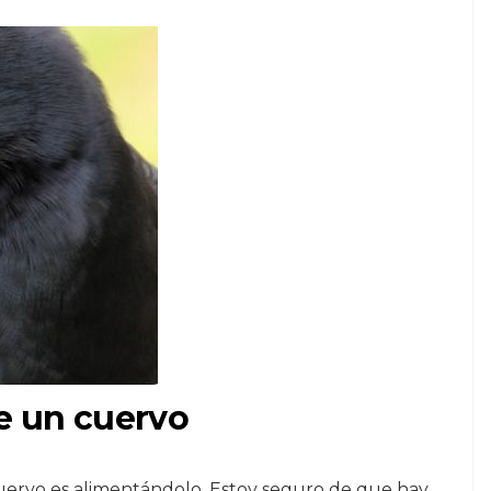
e un cuervo
uervo es alimentándolo. Estoy seguro de que hay