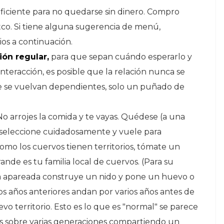
iciente para no quedarse sin dinero. Compro
tco. Si tiene alguna sugerencia de menú,
os a continuación.
ión regular,
para que sepan cuándo esperarlo y
interacción, es posible que la relación nunca se
ue se vuelvan dependientes, solo un puñado de
o arrojes la comida y te vayas. Quédese (a una
o seleccione cuidadosamente y vuele para
omo los cuervos tienen territorios, tómate un
ande es tu familia local de cuervos. (Para su
eja apareada construye un nido y pone un huevo o
los años anteriores andan por varios años antes de
vo territorio. Esto es lo que es "normal" se parece
ias sobre varias generaciones compartiendo un