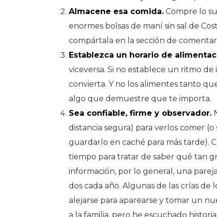
Almacene esa comida.
Compre lo suf
enormes bolsas de maní sin sal de Cos
compártala en la sección de comentari
Establezca un horario de alimentac
viceversa. Si no establece un ritmo de 
convierta. Y no los alimentes tanto q
algo que demuestre que te importa.
Sea confiable, firme y observador.
N
distancia segura) para verlos comer (
guardarlo en caché para más tarde). C
tiempo para tratar de saber qué tan gr
información, por lo general, una par
dos cada año. Algunas de las crías de 
alejarse para aparearse y tomar un nue
a la familia, pero he escuchado histor