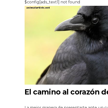
$config[ads_text1] not found
El camino al corazón d
La mejor manera de presentarte ante un c