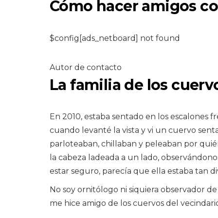
Cómo hacer amigos co
$config[ads_netboard] not found
Autor de contacto
La familia de los cuer
PERROS
Cómo entrenar a 
perro para usar u
En 2010, estaba sentado en los escalones fre
rampa
cuando levanté la vista y vi un cuervo senta
parloteaban, chillaban y peleaban por quién
7,2026
la cabeza ladeada a un lado, observándon
estar seguro, parecía que ella estaba tan d
No soy ornitólogo ni siquiera observador de 
me hice amigo de los cuervos del vecindario